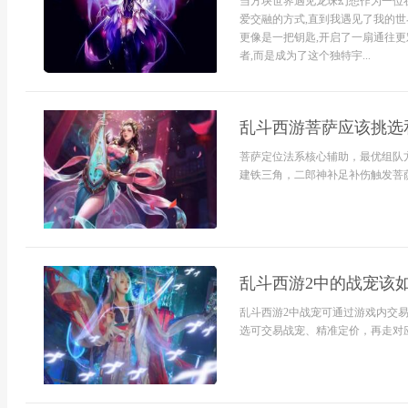
当方块世界遇见龙珠幻想作为一位
爱交融的方式,直到我遇见了我的世
更像是一把钥匙,开启了一扇通往更
者,而是成为了这个独特宇...
乱斗西游菩萨应该挑选
菩萨定位法系核心辅助，最优组队
建铁三角，二郎神补足补伤触发菩萨
乱斗西游2中的战宠该如
乱斗西游2中战宠可通过游戏内交
选可交易战宠、精准定价，再走对应