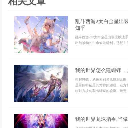
相关文章
乱斗西游2太白金星出
知乎
乱斗西游2中太白金星出装应以法系
出与被动的生命偷取机制，适配主流P
我的世界怎么建蝴蝶，
理解蝴蝶，从像素到灵魂规划蓝图
显著的特征是其对称的翅膀，在方
临时方块勾勒出蝴蝶的轮廓，确定中
我的世界龙珠指令,当