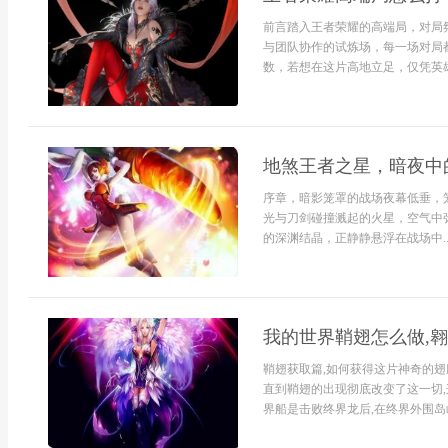
前言踏入王者荣耀的高端局，对局
与团队协作的试炼场，每一场对局
数，若想在这片高地立足，仅凭英雄
地煞王者之星，暗夜中
序章，暗影笼罩的战场夜幕低垂，
光与刀剑碰撞溅起的火星，空气中
的深渊结晶，正静静悬浮在战场中..
我的世界鞘翅怎么做,
鞘翅获取篇,如何获得这片神奇的翅
直到鞘翅的出现彻底改变了这一切,
界船是击败终界龙后,在终界外围岛屿